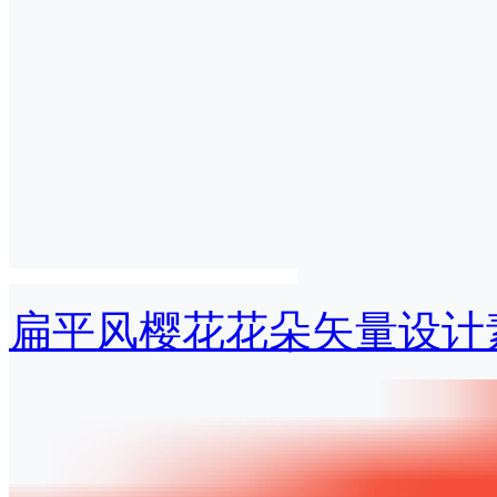
扁平风樱花花朵矢量设计