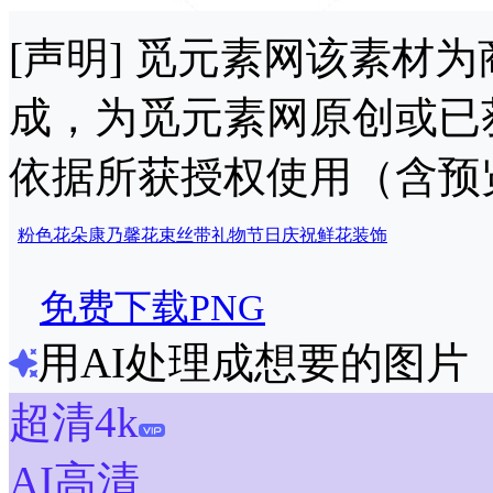
[声明] 觅元素网该素材
成，为觅元素网原创或已
依据所获授权使用（含预
粉色花朵
康乃馨
花束
丝带
礼物
节日
庆祝
鲜花
装饰
免费下载PNG
用AI处理成想要的图片
超清4k
AI高清