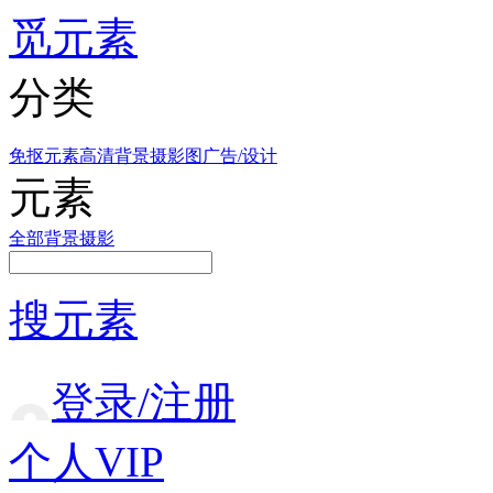
觅元素
分类
免抠元素
高清背景
摄影图
广告/设计
元素
全部
背景
摄影
搜元素
登录/注册
个人VIP