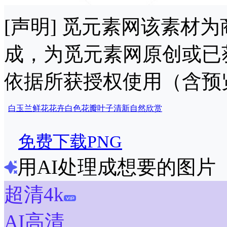
[声明] 觅元素网该素材
成，为觅元素网原创或已
依据所获授权使用（含预
白玉兰
鲜花
花卉
白色
花瓣
叶子
清新
自然
欣赏
免费下载PNG
用AI处理成想要的图片
超清4k
AI高清