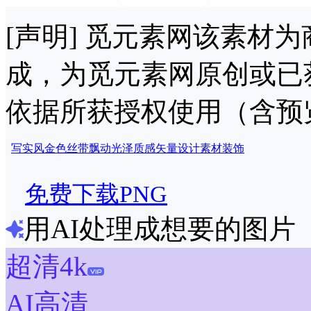
[声明] 觅元素网该素材
成，为觅元素网原创或已
依据所获授权使用（含预
写实风
金色
丝带
飘动
光泽
质感
矢量
设计
素材
装饰
免费下载PNG
用AI处理成想要的图片
超清4k
AI高清