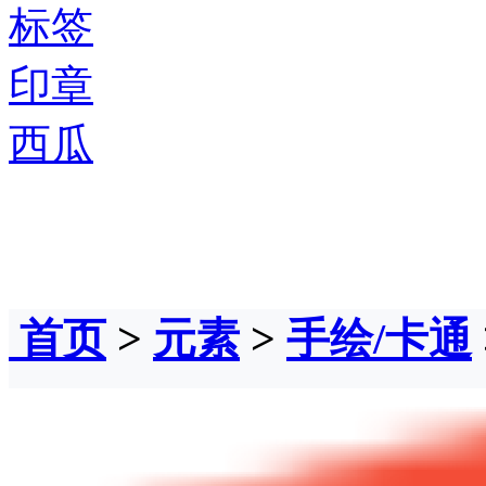
标签
印章
西瓜
首页
>
元素
>
手绘/卡通