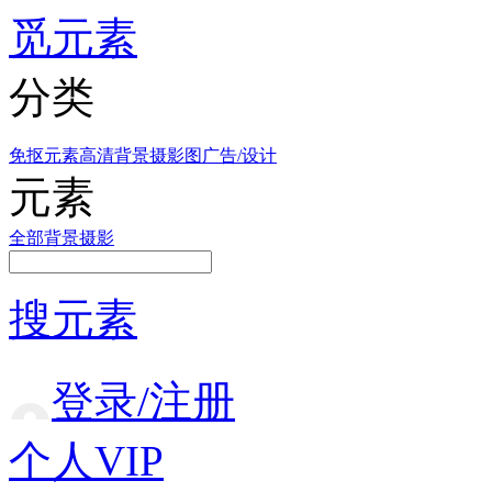
觅元素
分类
免抠元素
高清背景
摄影图
广告/设计
元素
全部
背景
摄影
搜元素
登录/注册
个人VIP