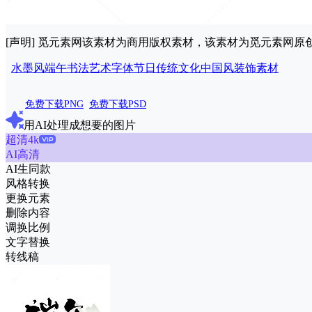
[声明] 觅元素网该素材为商用版权素材，该素材为觅元素网
水墨风
端午
书法
艺术
字体
节日
传统文化
中国风
装饰素材
免费下载PNG
免费下载PSD
用AI处理成想要的图片
超清4k
AI高清
AI生同款
风格转换
更换元素
删除内容
调换比例
文字替换
转线稿