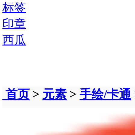
标签
印章
西瓜
首页
>
元素
>
手绘/卡通