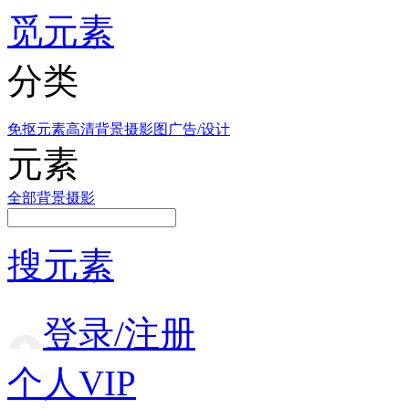
觅元素
分类
免抠元素
高清背景
摄影图
广告/设计
元素
全部
背景
摄影
搜元素
登录/注册
个人VIP