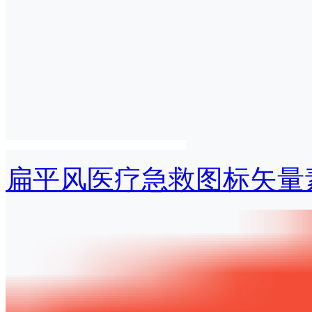
扁平风医疗急救图标矢量