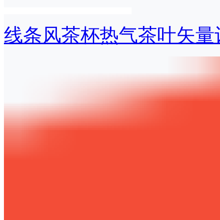
线条风茶杯热气茶叶矢量