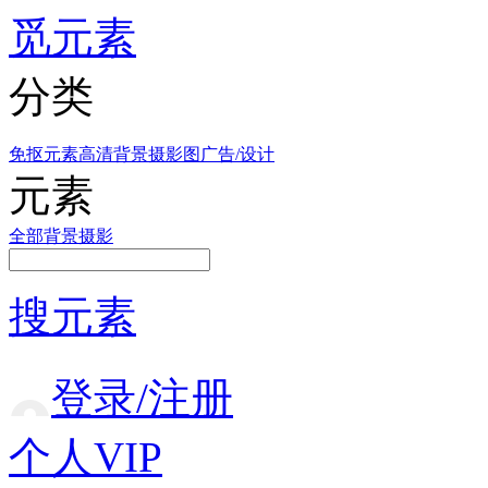
觅元素
分类
免抠元素
高清背景
摄影图
广告/设计
元素
全部
背景
摄影
搜元素
登录/注册
个人VIP