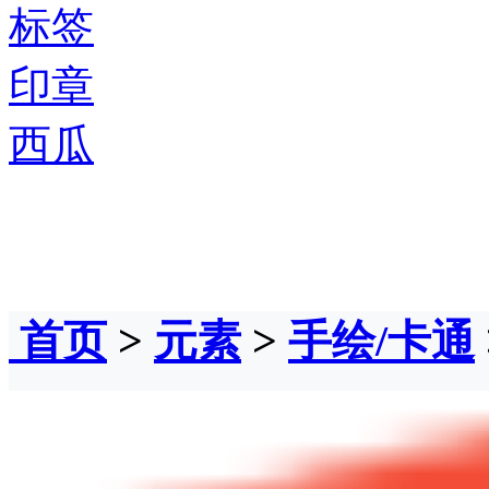
标签
印章
西瓜
首页
>
元素
>
手绘/卡通