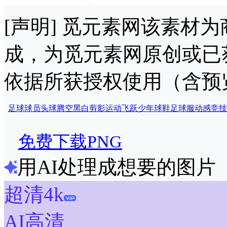
[声明] 觅元素网该素材
成，为觅元素网原创或已
依据所获授权使用（含预
足球
球员
头球
腾空
黑白
剪影
运动
飞跃
少年
球鞋
足球服
动感
竞技
免费下载PNG
用AI处理成想要的图片
超清4k
AI高清