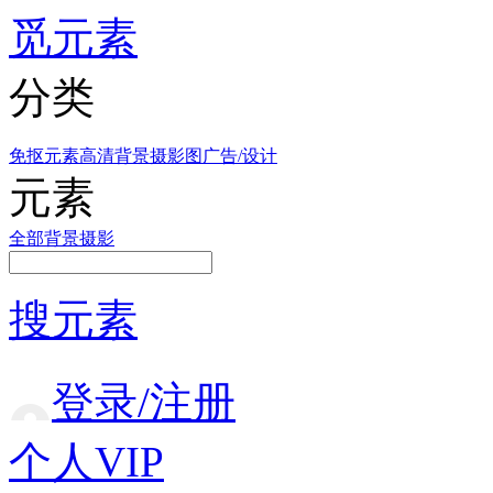
觅元素
分类
免抠元素
高清背景
摄影图
广告/设计
元素
全部
背景
摄影
搜元素
登录/注册
个人VIP