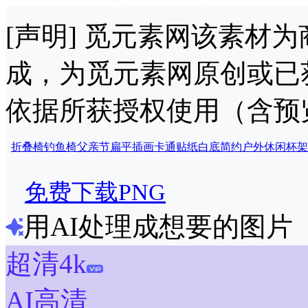
[声明] 觅元素网该素材
成，为觅元素网原创或已
依据所获授权使用（含预
折叠椅
钓鱼椅
父亲节
扁平插画
卡通
贴纸
白底
简约
户外休闲
杯架
免费下载PNG
用AI处理成想要的图片
超清4k
AI高清