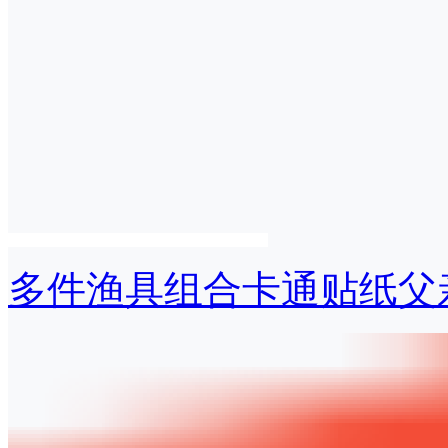
多件渔具组合卡通贴纸父