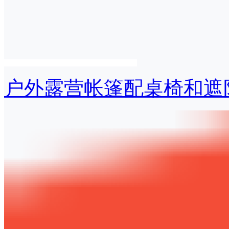
户外露营帐篷配桌椅和遮