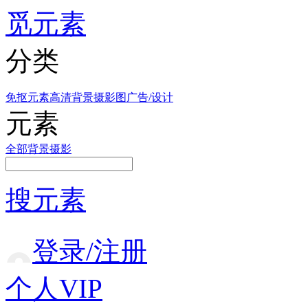
觅元素
分类
免抠元素
高清背景
摄影图
广告/设计
元素
全部
背景
摄影
搜元素
登录/注册
个人VIP