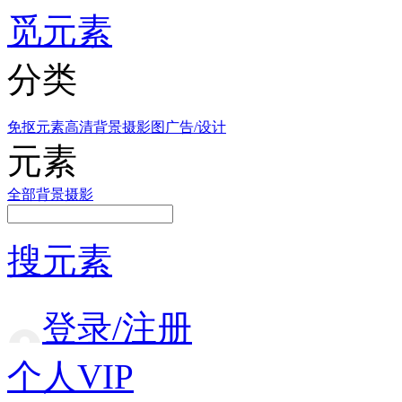
觅元素
分类
免抠元素
高清背景
摄影图
广告/设计
元素
全部
背景
摄影
搜元素
登录/注册
个人VIP