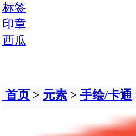
标签
印章
西瓜
首页
>
元素
>
手绘/卡通