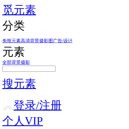
觅元素
分类
免抠元素
高清背景
摄影图
广告/设计
元素
全部
背景
摄影
搜元素
登录/注册
个人VIP