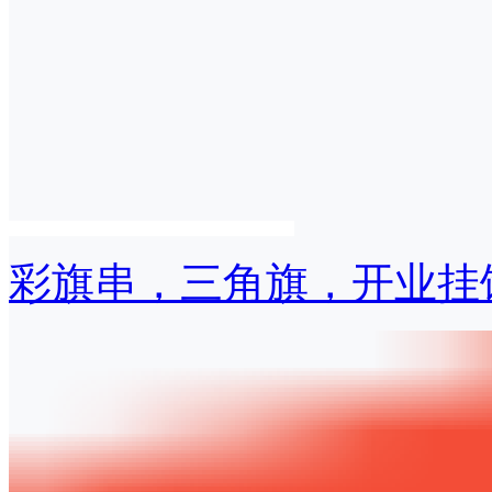
彩旗串，三角旗，开业挂