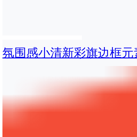
氛围感小清新彩旗边框元