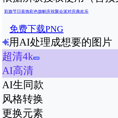
彩旗
节日
装饰
彩色
旗帜
庆祝
聚会
派对
庆典
欢乐
免费下载PNG
用AI处理成想要的图片
超清4k
AI高清
AI生同款
风格转换
更换元素