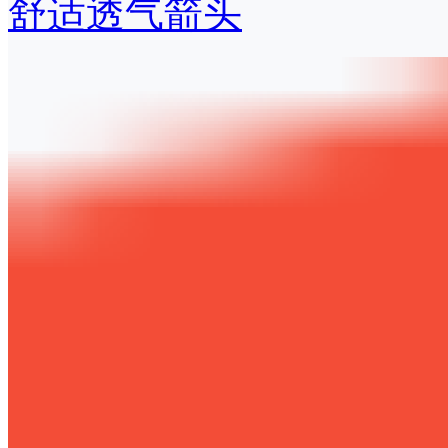
舒适透气箭头