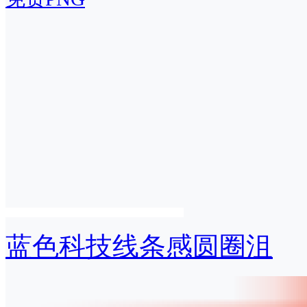
蓝色科技线条感圆圈沮