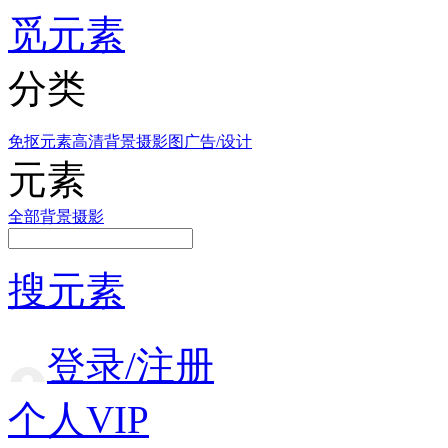
觅元素
分类
免抠元素
高清背景
摄影图
广告/设计
元素
全部
背景
摄影
搜元素
登录/注册
个人VIP