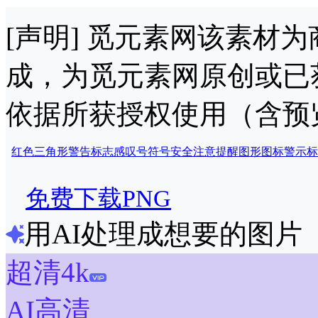
[声明] 觅元素网该素材
成，为觅元素网原创或已
依据所获授权使用（含预
红色
三角形
警告
标志
感叹号
符号
安全
注意
提醒
图形
图标
警示
标
免费下载PNG
用AI处理成想要的图片
超清4k
AI高清