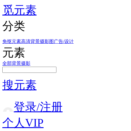
觅元素
分类
免抠元素
高清背景
摄影图
广告/设计
元素
全部
背景
摄影
搜元素
登录/注册
个人VIP