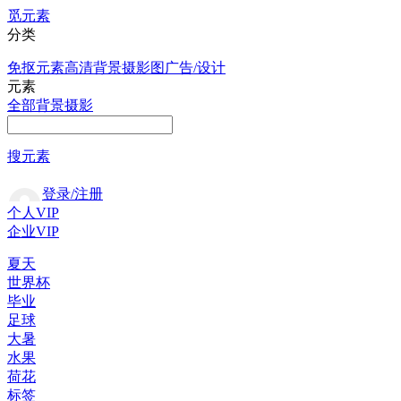
觅元素
分类
免抠元素
高清背景
摄影图
广告/设计
元素
全部
背景
摄影
搜元素
登录/注册
个人VIP
企业VIP
夏天
世界杯
毕业
足球
大暑
水果
荷花
标签