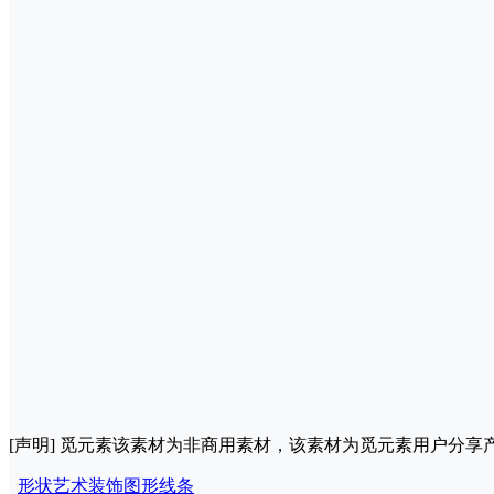
[声明] 觅元素该素材为非商用素材，该素材为觅元素用户分
形状
艺术
装饰
图形
线条