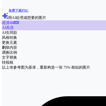
免费下载PNG
用AI处理成想要的图片
超清4k
AI高清
AI生同款
风格转换
更换元素
删除内容
调换比例
文字替换
转线稿
以上传参考图为基准，重新构造一张
75%
相似的图片