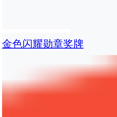
金色闪耀勋章奖牌