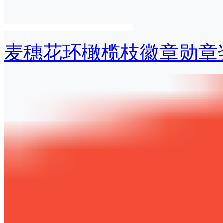
麦穗花环橄榄枝徽章勋章