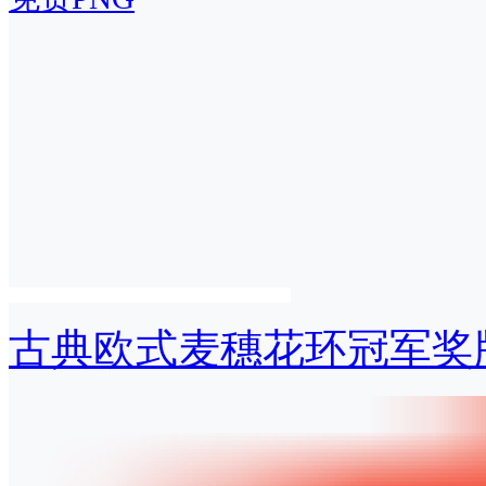
古典欧式麦穗花环冠军奖