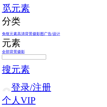
觅元素
分类
免抠元素
高清背景
摄影图
广告/设计
元素
全部
背景
摄影
搜元素
登录/注册
个人VIP