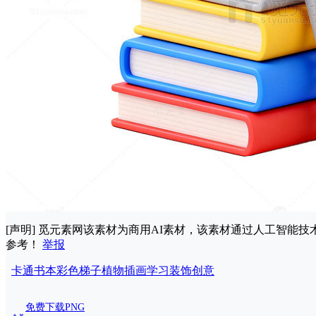
[声明] 觅元素网该素材为商用AI素材，该素材通过人工智
参考！
举报
卡通
书本
彩色
梯子
植物
插画
学习
装饰
创意
免费下载PNG