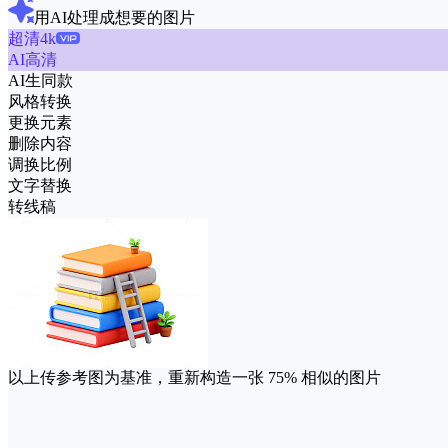
用AI处理成想要的图片
超清4k
AI高清
AI生同款
风格转换
更换元素
删除内容
调换比例
文字替换
转线稿
以上传参考图为基准，重新构造一张
75%
相似的图片