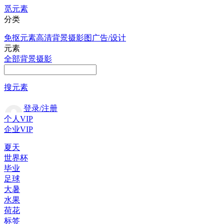
觅元素
分类
免抠元素
高清背景
摄影图
广告/设计
元素
全部
背景
摄影
搜元素
登录/注册
个人VIP
企业VIP
夏天
世界杯
毕业
足球
大暑
水果
荷花
标签