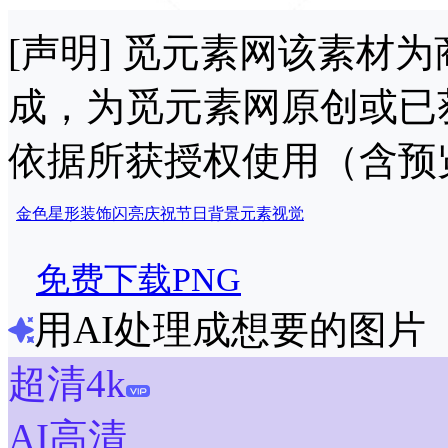
[声明] 觅元素网该素材
成，为觅元素网原创或已
依据所获授权使用（含预
金色
星形
装饰
闪亮
庆祝
节日
背景
元素
视觉
免费下载PNG
用AI处理成想要的图片
超清4k
AI高清