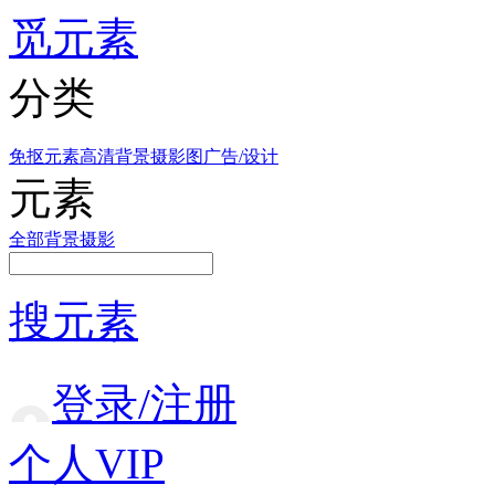
觅元素
分类
免抠元素
高清背景
摄影图
广告/设计
元素
全部
背景
摄影
搜元素
登录/注册
个人VIP