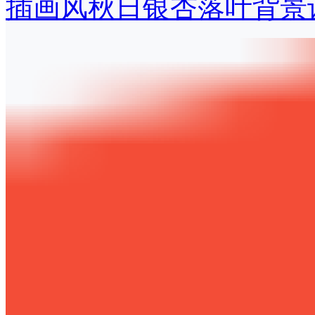
插画风秋日银杏落叶背景