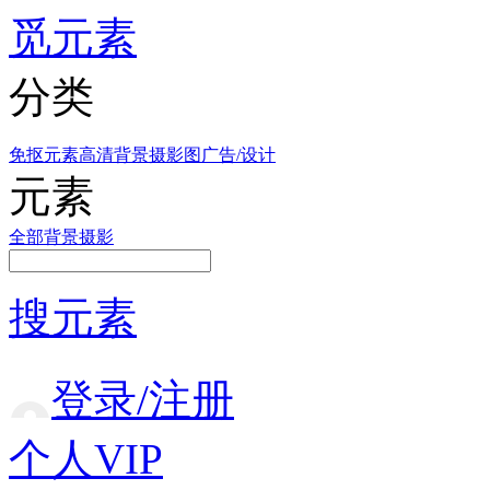
觅元素
分类
免抠元素
高清背景
摄影图
广告/设计
元素
全部
背景
摄影
搜元素
登录/注册
个人VIP