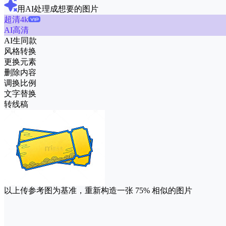
用AI处理成想要的图片
超清4k
AI高清
AI生同款
风格转换
更换元素
删除内容
调换比例
文字替换
转线稿
以上传参考图为基准，重新构造一张
75%
相似的图片