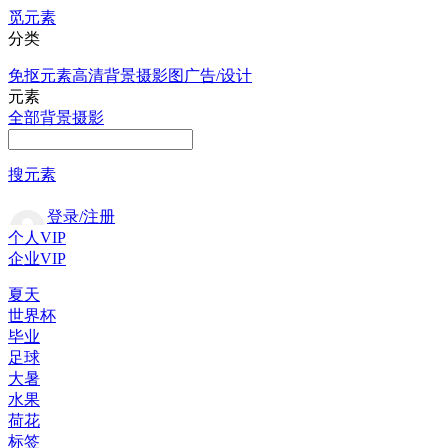
觅元素
分类
免抠元素
高清背景
摄影图
广告/设计
元素
全部
背景
摄影
搜元素
登录/注册
个人VIP
企业VIP
夏天
世界杯
毕业
足球
大暑
水果
荷花
标签