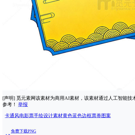
[声明] 觅元素网该素材为商用AI素材，该素材通过人工智
参考！
举报
卡通风
电影票
手绘
设计
素材
黄色
蓝色
边框
票券
图案
免费下载PNG