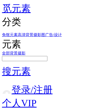
觅元素
分类
免抠元素
高清背景
摄影图
广告/设计
元素
全部
背景
摄影
搜元素
登录/注册
个人VIP