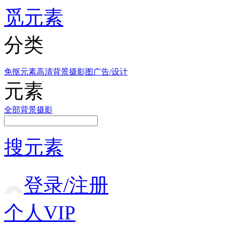
觅元素
分类
免抠元素
高清背景
摄影图
广告/设计
元素
全部
背景
摄影
搜元素
登录/注册
个人VIP