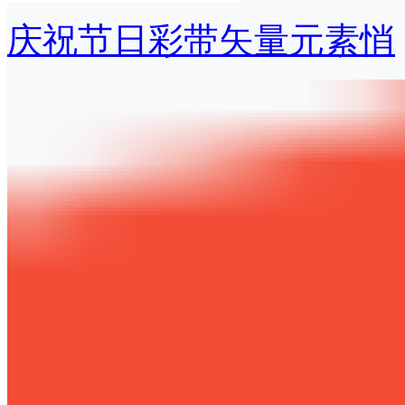
庆祝节日彩带矢量元素悄