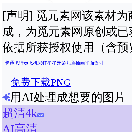
[声明] 觅元素网该素材
成，为觅元素网原创或已
依据所获授权使用（含预
卡通
飞行员
飞机
彩虹
星星
云朵
儿童
插画
平面
设计
免费下载PNG
用AI处理成想要的图片
超清4k
AI高清