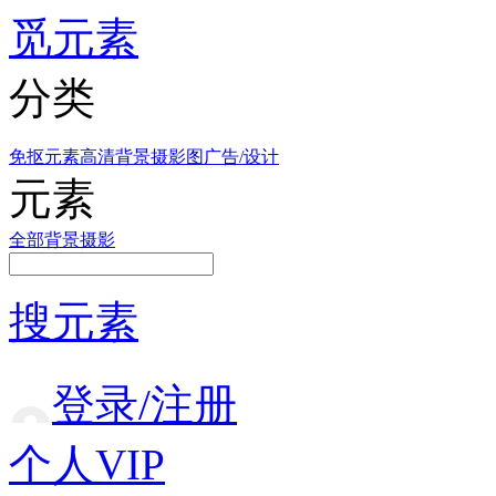
觅元素
分类
免抠元素
高清背景
摄影图
广告/设计
元素
全部
背景
摄影
搜元素
登录/注册
个人VIP