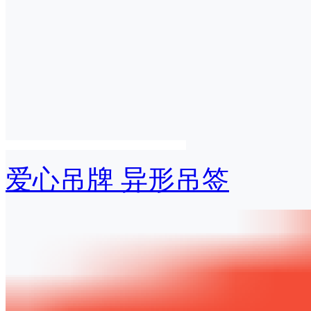
爱心吊牌 异形吊签