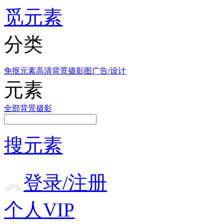
觅元素
分类
免抠元素
高清背景
摄影图
广告/设计
元素
全部
背景
摄影
搜元素
登录/注册
个人VIP