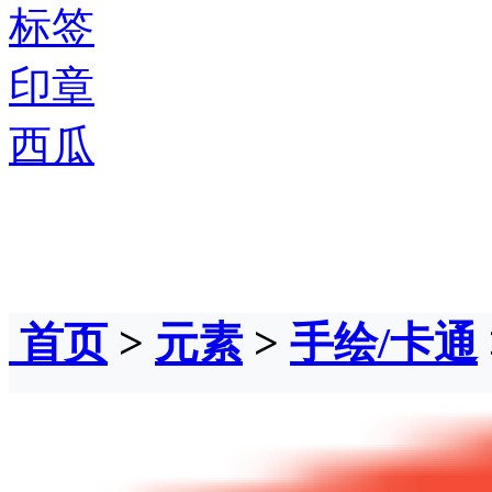
标签
印章
西瓜
首页
>
元素
>
手绘/卡通