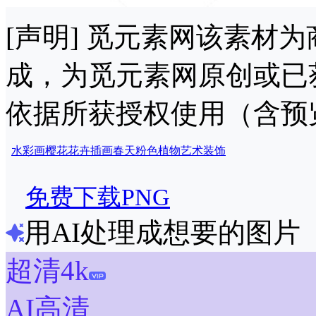
[声明] 觅元素网该素材
成，为觅元素网原创或已
依据所获授权使用（含预
水彩画
樱花
花卉
插画
春天
粉色
植物
艺术
装饰
免费下载PNG
用AI处理成想要的图片
超清4k
AI高清