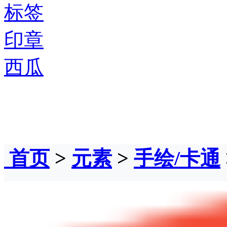
标签
印章
西瓜
首页
>
元素
>
手绘/卡通