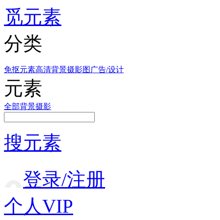
觅元素
分类
免抠元素
高清背景
摄影图
广告/设计
元素
全部
背景
摄影
搜元素
登录/注册
个人VIP