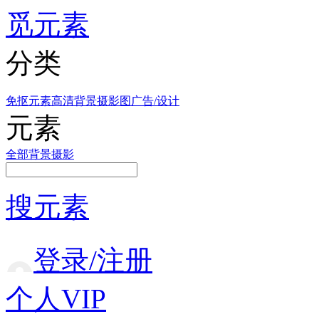
觅元素
分类
免抠元素
高清背景
摄影图
广告/设计
元素
全部
背景
摄影
搜元素
登录/注册
个人VIP