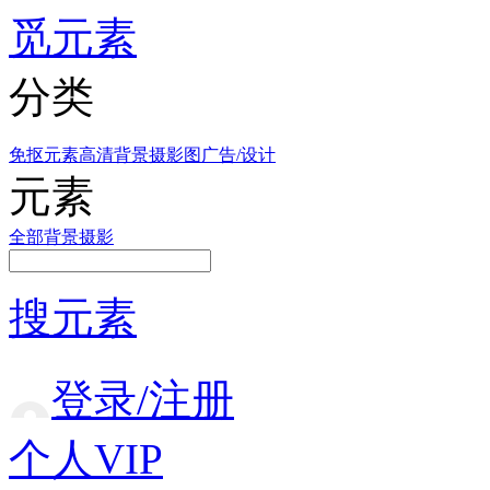
觅元素
分类
免抠元素
高清背景
摄影图
广告/设计
元素
全部
背景
摄影
搜元素
登录/注册
个人VIP