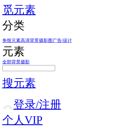
觅元素
分类
免抠元素
高清背景
摄影图
广告/设计
元素
全部
背景
摄影
搜元素
登录/注册
个人VIP