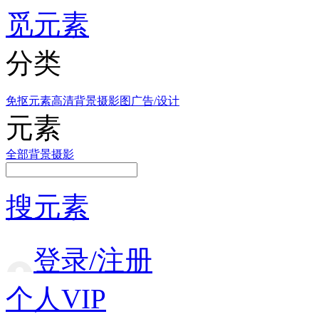
觅元素
分类
免抠元素
高清背景
摄影图
广告/设计
元素
全部
背景
摄影
搜元素
登录/注册
个人VIP