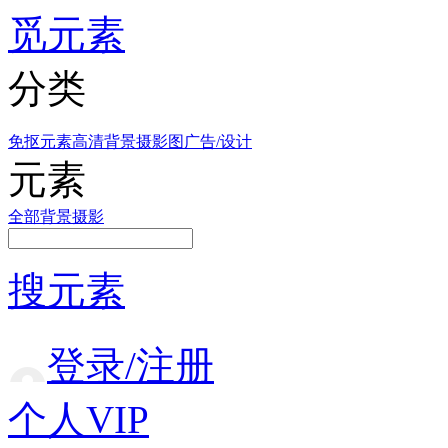
觅元素
分类
免抠元素
高清背景
摄影图
广告/设计
元素
全部
背景
摄影
搜元素
登录/注册
个人VIP