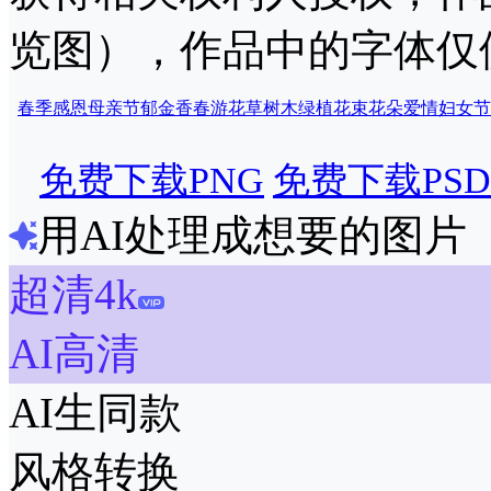
览图），作品中的字体仅
春季
感恩
母亲节
郁金香
春游
花草树木
绿植
花束
花朵
爱情
妇女节
免费下载PNG
免费下载PSD
用AI处理成想要的图片
超清4k
AI高清
AI生同款
风格转换