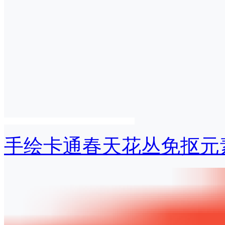
手绘卡通春天花丛免抠元