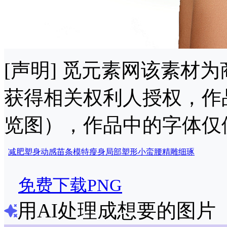
[声明] 觅元素网该素材
获得相关权利人授权，作
览图），作品中的字体仅
减肥塑身
动感
苗条
模特
瘦身
局部塑形
小蛮腰
精雕细琢
免费下载PNG
用AI处理成想要的图片