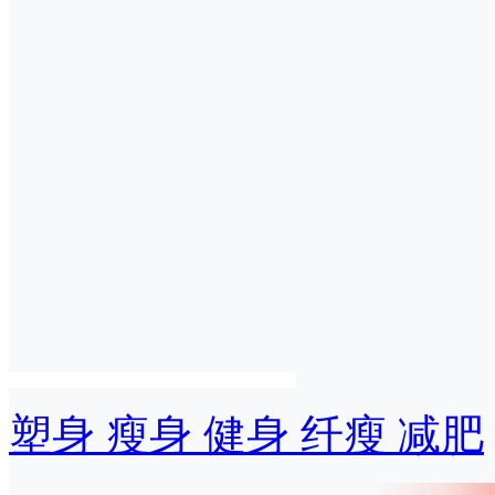
塑身 瘦身 健身 纤瘦 减肥