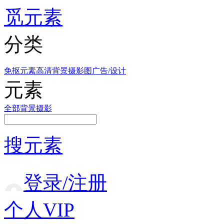
觅元素
分类
免抠元素
高清背景
摄影图
广告/设计
元素
全部
背景
摄影
搜元素
登录/注册
个人VIP