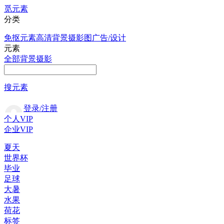
觅元素
分类
免抠元素
高清背景
摄影图
广告/设计
元素
全部
背景
摄影
搜元素
登录/注册
个人VIP
企业VIP
夏天
世界杯
毕业
足球
大暑
水果
荷花
标签