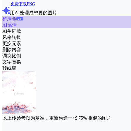
免费下载PNG
用AI处理成想要的图片
超清4k
AI高清
AI生同款
风格转换
更换元素
删除内容
调换比例
文字替换
转线稿
以上传参考图为基准，重新构造一张
75%
相似的图片