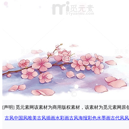
[声明] 觅元素网该素材为商用版权素材，该素材为觅元素网
古风
中国风
唯美古风
插画
水彩画
古风海报
彩色水墨画
古代风
风