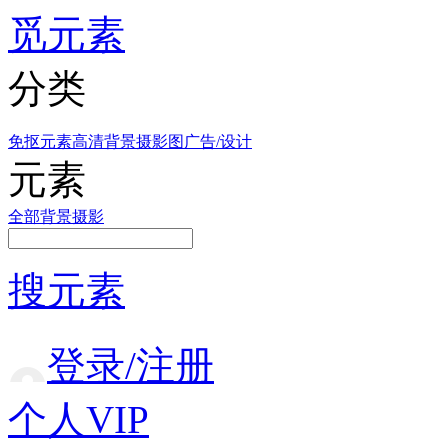
觅元素
分类
免抠元素
高清背景
摄影图
广告/设计
元素
全部
背景
摄影
搜元素
登录/注册
个人VIP