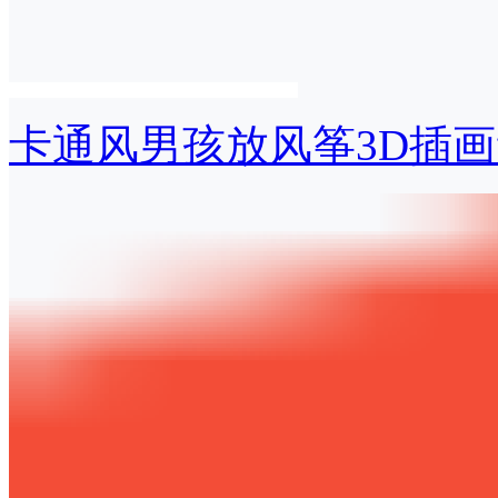
卡通风男孩放风筝3D插