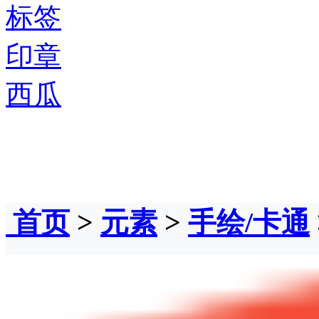
标签
印章
西瓜
首页
>
元素
>
手绘/卡通