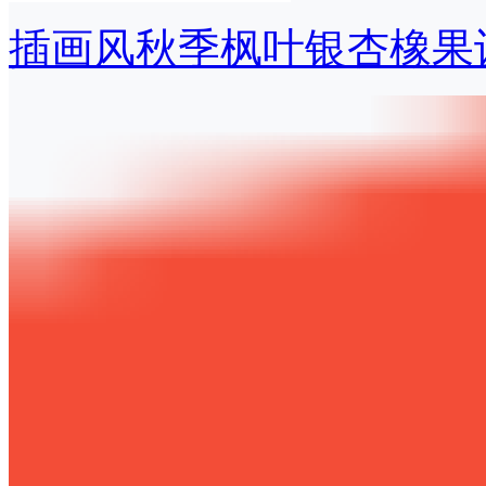
插画风秋季枫叶银杏橡果