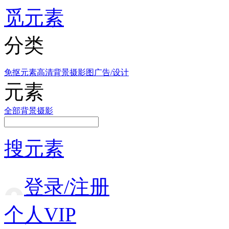
觅元素
分类
免抠元素
高清背景
摄影图
广告/设计
元素
全部
背景
摄影
搜元素
登录/注册
个人VIP