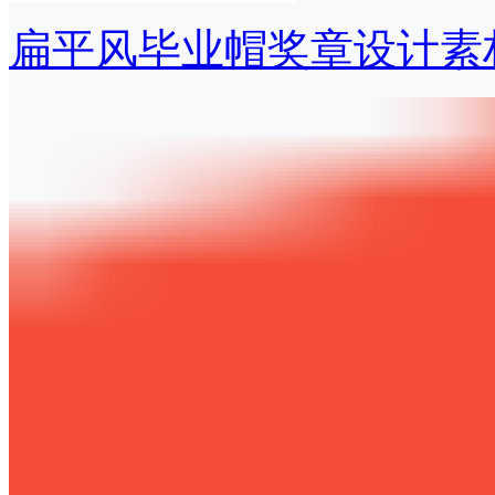
扁平风毕业帽奖章设计素