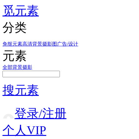
觅元素
分类
免抠元素
高清背景
摄影图
广告/设计
元素
全部
背景
摄影
搜元素
登录/注册
个人VIP