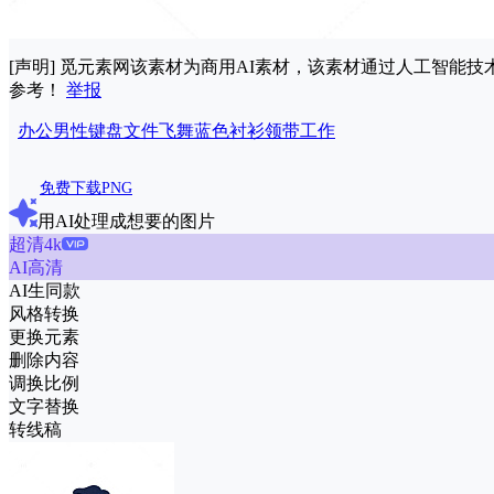
[声明] 觅元素网该素材为商用AI素材，该素材通过人工智
参考！
举报
办公
男性
键盘
文件
飞舞
蓝色
衬衫
领带
工作
免费下载PNG
用AI处理成想要的图片
超清4k
AI高清
AI生同款
风格转换
更换元素
删除内容
调换比例
文字替换
转线稿