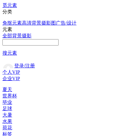
觅元素
分类
免抠元素
高清背景
摄影图
广告/设计
元素
全部
背景
摄影
搜元素
登录/注册
个人VIP
企业VIP
夏天
世界杯
毕业
足球
大暑
水果
荷花
标签