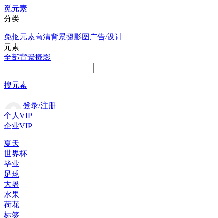
觅元素
分类
免抠元素
高清背景
摄影图
广告/设计
元素
全部
背景
摄影
搜元素
登录/注册
个人VIP
企业VIP
夏天
世界杯
毕业
足球
大暑
水果
荷花
标签