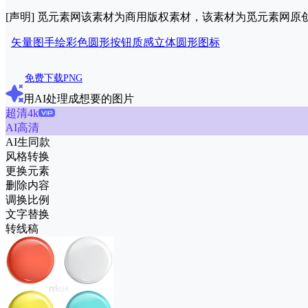
[声明] 觅元素网该素材为商用版权素材，该素材为觅元素网
矢量图
手绘
彩色
圆形
按钮
质感
立体
圆形图标
免费下载PNG
用AI处理成想要的图片
超清4k
AI高清
AI生同款
风格转换
更换元素
删除内容
调换比例
文字替换
转线稿