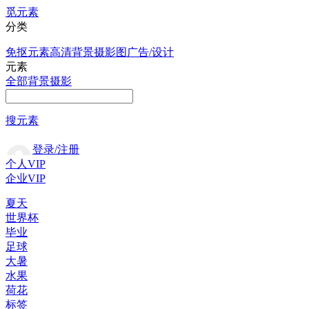
觅元素
分类
免抠元素
高清背景
摄影图
广告/设计
元素
全部
背景
摄影
搜元素
登录/注册
个人VIP
企业VIP
夏天
世界杯
毕业
足球
大暑
水果
荷花
标签