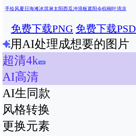
手绘风
夏日
海滩
冰淇淋
太阳
西瓜
冲浪板
遮阳伞
棕榈叶
清凉
免费下载PNG
免费下载PSD
用AI处理成想要的图片
超清4k
AI高清
AI生同款
风格转换
更换元素