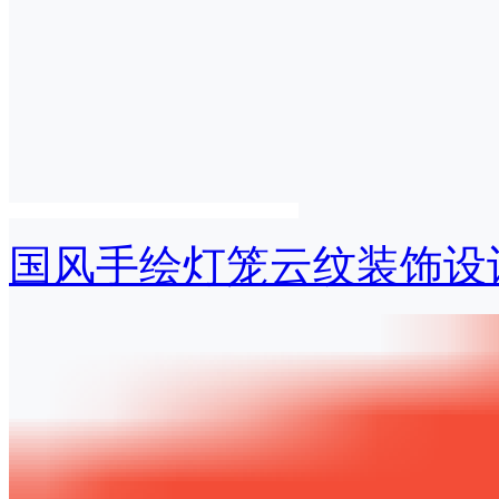
国风手绘灯笼云纹装饰设