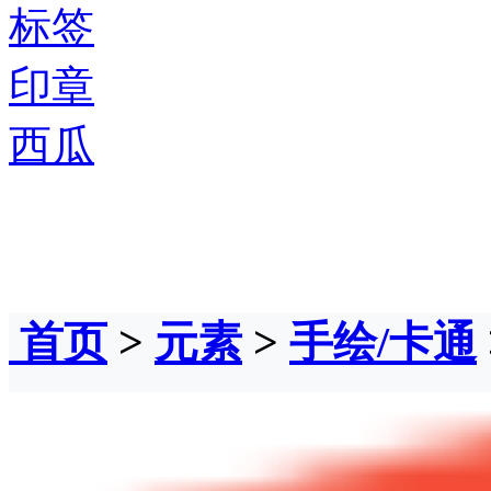
标签
印章
西瓜
首页
>
元素
>
手绘/卡通