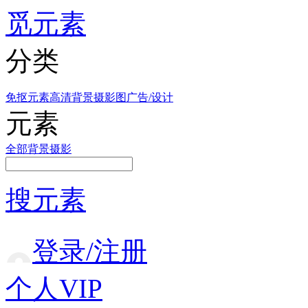
觅元素
分类
免抠元素
高清背景
摄影图
广告/设计
元素
全部
背景
摄影
搜元素
登录/注册
个人VIP