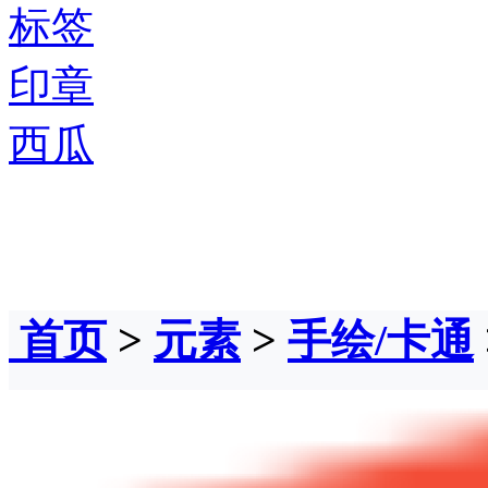
标签
印章
西瓜
首页
>
元素
>
手绘/卡通