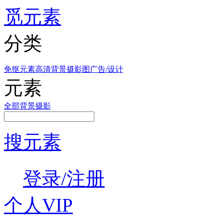
觅元素
分类
免抠元素
高清背景
摄影图
广告/设计
元素
全部
背景
摄影
搜元素
登录/注册
个人VIP