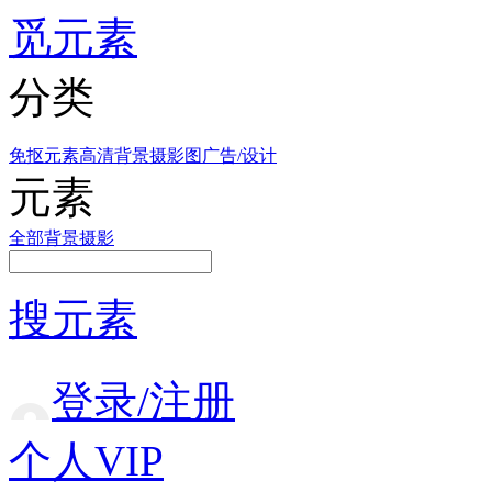
觅元素
分类
免抠元素
高清背景
摄影图
广告/设计
元素
全部
背景
摄影
搜元素
登录/注册
个人VIP