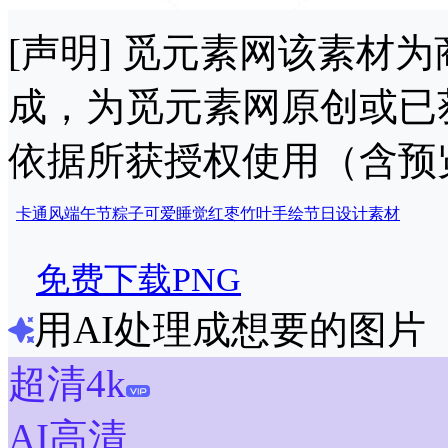
[声明] 觅元素网该素材
成，为觅元素网原创或已
依据所获授权使用（含预
卡通风
端午节
粽子
可爱
睡觉
红枣
竹叶
手绘
节日
设计
素材
免费下载PNG
用AI处理成想要的图片
超清4k
AI高清