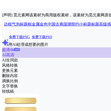
[声明] 觅元素网该素材为商用版权素材，该素材为觅元素网
边框
气泡
标题框
金属
金色
中国古典
国潮
简约
小标题
标题
高级感
免费下载PNG
免费下载PSD
用AI处理成想要的图片
超清4k
AI高清
AI生同款
风格转换
更换元素
删除内容
调换比例
文字替换
转线稿