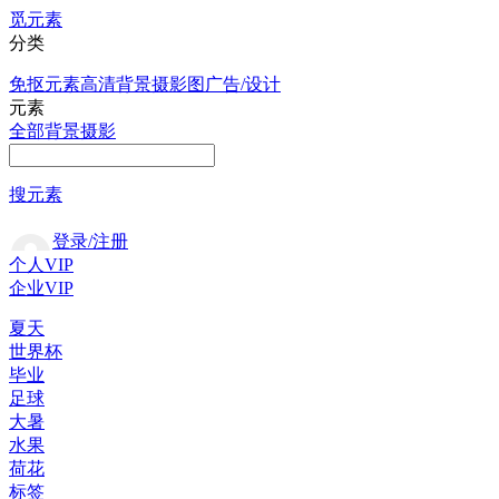
觅元素
分类
免抠元素
高清背景
摄影图
广告/设计
元素
全部
背景
摄影
搜元素
登录/注册
个人VIP
企业VIP
夏天
世界杯
毕业
足球
大暑
水果
荷花
标签