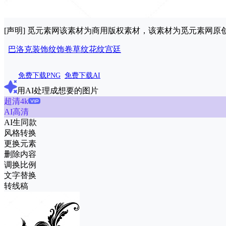
[声明] 觅元素网该素材为商用版权素材，该素材为觅元素网
巴洛克
装饰
纹饰
卷草纹
花纹
宫廷
免费下载PNG
免费下载AI
用AI处理成想要的图片
超清4k
AI高清
AI生同款
风格转换
更换元素
删除内容
调换比例
文字替换
转线稿