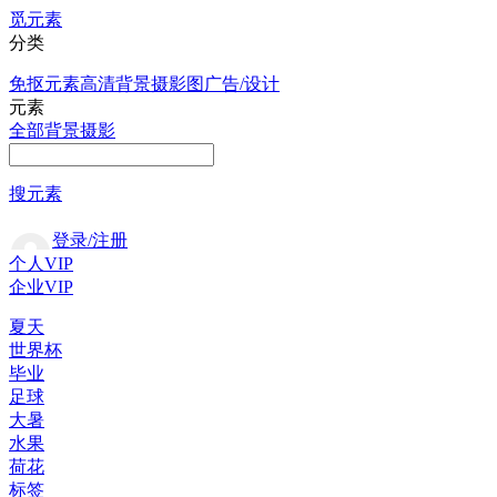
觅元素
分类
免抠元素
高清背景
摄影图
广告/设计
元素
全部
背景
摄影
搜元素
登录/注册
个人VIP
企业VIP
夏天
世界杯
毕业
足球
大暑
水果
荷花
标签