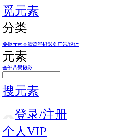
觅元素
分类
免抠元素
高清背景
摄影图
广告/设计
元素
全部
背景
摄影
搜元素
登录/注册
个人VIP