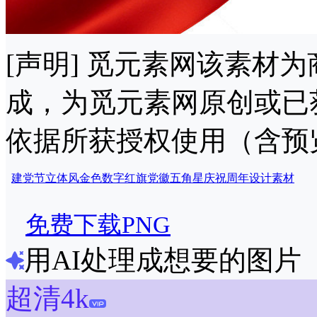
[声明] 觅元素网该素材
成，为觅元素网原创或已
依据所获授权使用（含预
建党节
立体风
金色
数字
红旗
党徽
五角星
庆祝
周年
设计
素材
免费下载PNG
用AI处理成想要的图片
超清4k