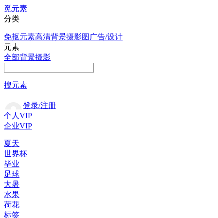
觅元素
分类
免抠元素
高清背景
摄影图
广告/设计
元素
全部
背景
摄影
搜元素
登录/注册
个人VIP
企业VIP
夏天
世界杯
毕业
足球
大暑
水果
荷花
标签