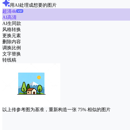
用AI处理成想要的图片
超清4k
AI高清
AI生同款
风格转换
更换元素
删除内容
调换比例
文字替换
转线稿
以上传参考图为基准，重新构造一张
75%
相似的图片