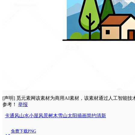
[声明] 觅元素网该素材为商用AI素材，该素材通过人工智
参考！
举报
卡通风
山水
小屋
风景
树木
雪山
太阳
插画
简约
清新
免费下载PNG