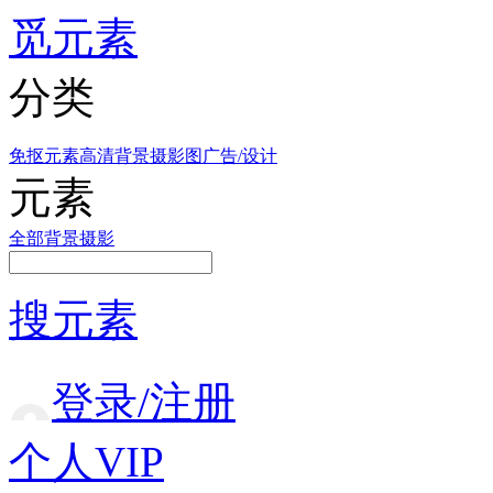
觅元素
分类
免抠元素
高清背景
摄影图
广告/设计
元素
全部
背景
摄影
搜元素
登录/注册
个人VIP