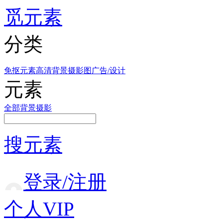
觅元素
分类
免抠元素
高清背景
摄影图
广告/设计
元素
全部
背景
摄影
搜元素
登录/注册
个人VIP