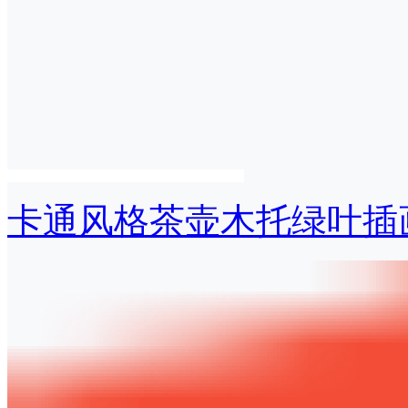
卡通风格茶壶木托绿叶插