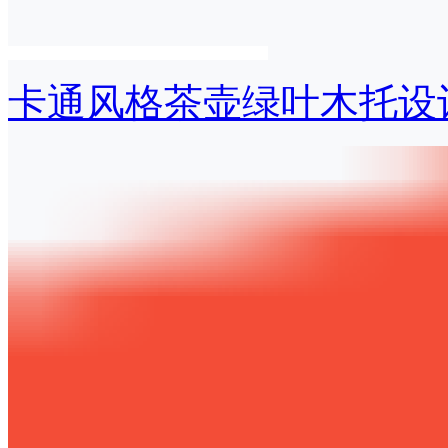
卡通风格茶壶绿叶木托设