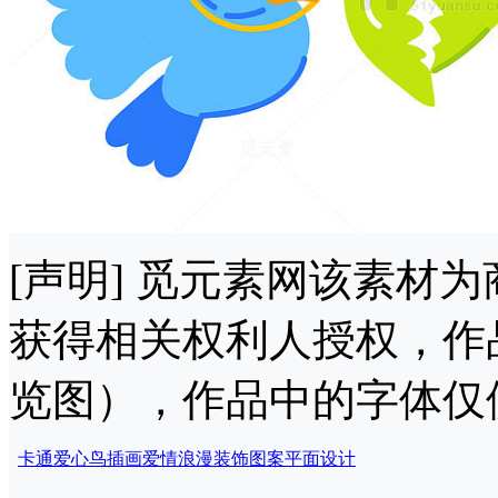
[声明] 觅元素网该素材
获得相关权利人授权，作
览图），作品中的字体仅
卡通
爱心
鸟
插画
爱情
浪漫
装饰
图案
平面设计