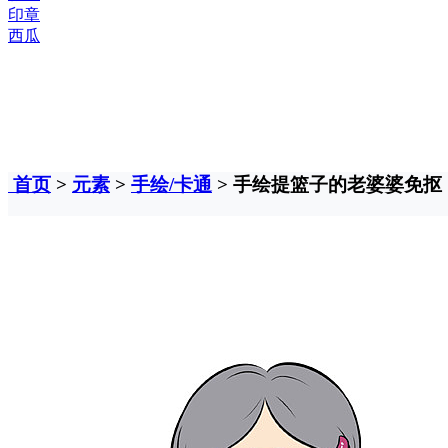
印章
西瓜
首页
>
元素
>
手绘/卡通
> 手绘提篮子的老婆婆免抠