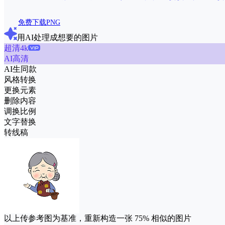
免费下载PNG
用AI处理成想要的图片
超清4k
AI高清
AI生同款
风格转换
更换元素
删除内容
调换比例
文字替换
转线稿
以上传参考图为基准，重新构造一张
75%
相似的图片