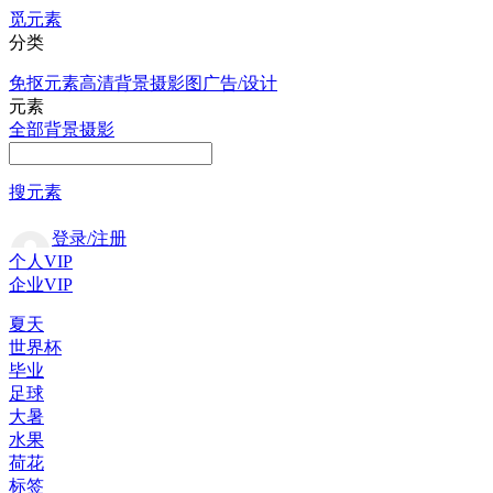
觅元素
分类
免抠元素
高清背景
摄影图
广告/设计
元素
全部
背景
摄影
搜元素
登录/注册
个人VIP
企业VIP
夏天
世界杯
毕业
足球
大暑
水果
荷花
标签