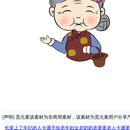
[声明] 觅元素该素材为非商用素材，该素材为觅元素用户分
长辈
上了年纪的人
卡通手绘
老年妇女
老奶奶
老婆婆
老人
卡通婆