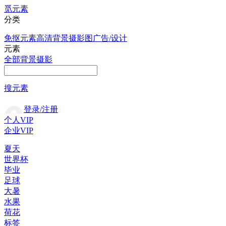
觅元素
分类
免抠元素
高清背景
摄影图
广告/设计
元素
全部
背景
摄影
搜元素
登录/注册
个人VIP
企业VIP
夏天
世界杯
毕业
足球
大暑
水果
荷花
标签