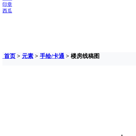
印章
西瓜
首页
>
元素
>
手绘/卡通
> 楼房线稿图