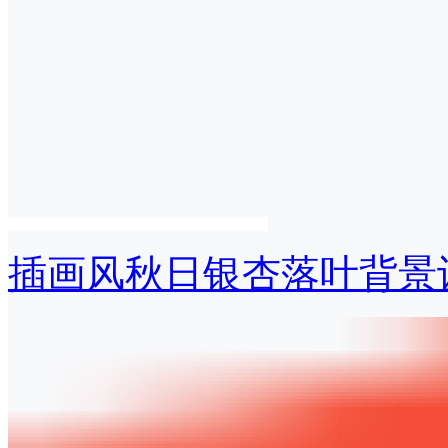
插画风秋日银杏落叶背景