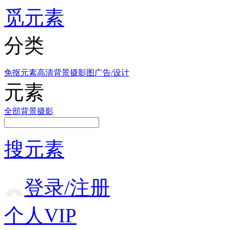
觅元素
分类
免抠元素
高清背景
摄影图
广告/设计
元素
全部
背景
摄影
搜元素
登录/注册
个人VIP