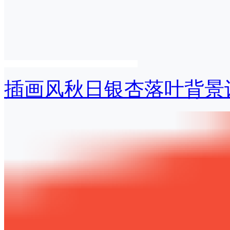
插画风秋日银杏落叶背景