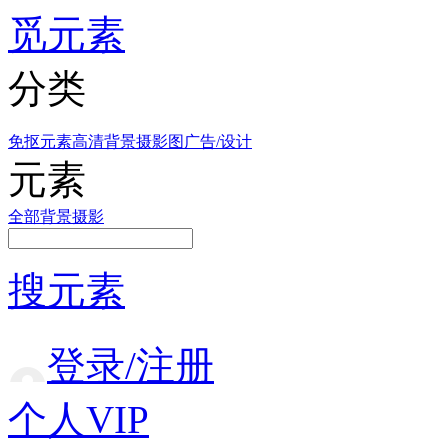
觅元素
分类
免抠元素
高清背景
摄影图
广告/设计
元素
全部
背景
摄影
搜元素
登录/注册
个人VIP